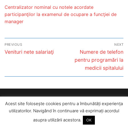
Centralizator nominal cu notele acordate
participanţilor la examenul de ocupare a funcţiei de
manager
Post
PREVIOUS
NEXT
navigation
Previous
Next
Venituri nete salariaţi
Numere de telefon
post:
post:
pentru programări la
medicii spitalului
Copyright © 2026 Institutul Clinic de Urgențe Oftalmologice
Acest site folosește cookies pentru a îmbunătăți experiența
"Prof. Dr. Mircea Olteanu".
utilizatorilor. Navigând în continuare vă exprimați acordul
asupra utilizării acestora.
OK