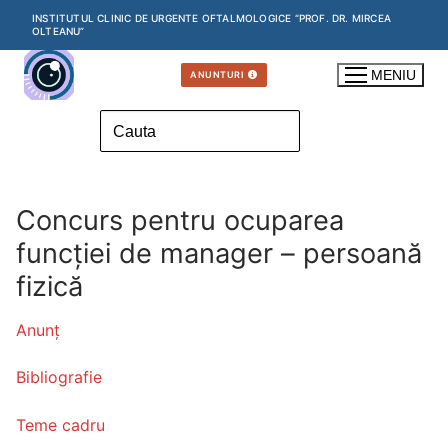
Skip
INSTITUTUL CLINIC DE URGENTE OFTALMOLOGICE “PROF. DR. MIRCEA
OLTEANU”
to
content
MENIU
ANUNTURI
Search
for:
Concurs pentru ocuparea
funcției de manager – persoană
fizică
Anunț
Bibliografie
Teme cadru