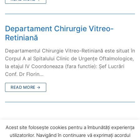
Departament Chirurgie Vitreo-
Retiniană
Departamentul Chirurgie Vitreo-Retiniană este situat în
Corpul A al Spitalului Clinic de Urgențe Oftalmologice,
la etajul IV Coordoneaza (fara functie): Șef Lucrări
Conf. Dr Florin…
READ MORE →
Acest site folosește cookies pentru a îmbunătăți experiența
utilizatorilor. Navigând în continuare vă exprimați acordul
Copyright © 2026 Institutul Clinic de Urgențe Oftalmologice