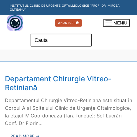
Skip
INSTITUTUL CLINIC DE URGENTE OFTALMOLOGICE “PROF. DR. MIRCEA
OLTEANU”
to
content
MENIU
ANUNTURI
Search
for:
Departament Chirurgie Vitreo-
Retiniană
Departamentul Chirurgie Vitreo-Retiniană este situat în
Corpul A al Spitalului Clinic de Urgențe Oftalmologice,
la etajul IV Coordoneaza (fara functie): Șef Lucrări
Conf. Dr Florin…
READ MORE →