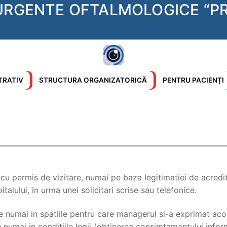
 URGENTE OFTALMOLOGICE “PR
TRATIV
STRUCTURA ORGANIZATORICĂ
PENTRU PACIENȚI
u permis de vizitare, numai pe baza legitimatiei de acredit
alului, in urma unei solicitari scrise sau telefonice.
 numai in spatiile pentru care managerul si-a exprimat acord
numai in conditiile legii (obtinerea consimtamantului inform