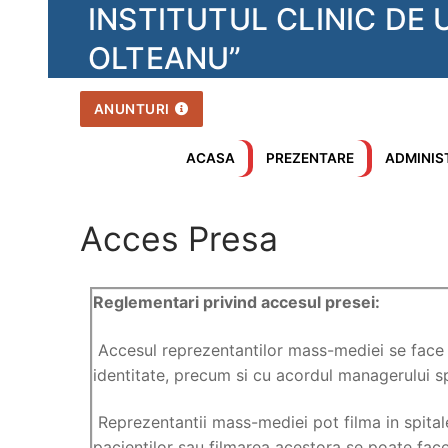
INSTITUTUL CLINIC DE
OLTEANU”
ANUNTURI
ACASA
PREZENTARE
ADMINIS
Acces Presa
Reglementari privind accesul presei:
Accesul reprezentantilor mass-mediei se face c
identitate, precum si cu acordul managerului spit
Reprezentantii mass-mediei pot filma in spitale
pacientilor sau filmarea acestora se poate face 