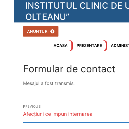
Skip
INSTITUTUL CLINIC DE
to
OLTEANU”
content
ANUNTURI
ACASA
PREZENTARE
ADMINIS
Formular de contact
Mesajul a fost transmis.
Post
PREVIOUS
Previous
navigation
Afecțiuni ce impun internarea
post: