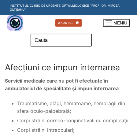
Skip
INSTITUTUL CLINIC DE URGENTE OFTALMOLOGICE “PROF. DR. MIRCEA
OLTEANU”
to
content
MENIU
ANUNTURI
Search
for:
Afecțiuni ce impun internarea
Servicii medicale care nu pot fi efectuate în
ambulatoriul de specialitate şi impun internarea
:
Traumatisme, plăgi, hematoame, hemoragii din
sfera oculo-palpebrală;
Corpi străini corneo-conjunctivali cu complicaţii;
Corpi străini intraoculari;