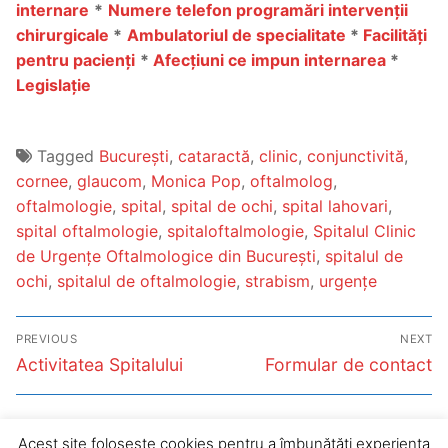
internare
*
Numere telefon programări intervenții
chirurgicale
*
Ambulatoriul de specialitate
*
Facilități
pentru pacienți
*
Afecțiuni ce impun internarea
*
Legislație
Tagged
București
,
cataractă
,
clinic
,
conjunctivită
,
cornee
,
glaucom
,
Monica Pop
,
oftalmolog
,
oftalmologie
,
spital
,
spital de ochi
,
spital lahovari
,
spital oftalmologie
,
spitaloftalmologie
,
Spitalul Clinic
de Urgențe Oftalmologice din București
,
spitalul de
ochi
,
spitalul de oftalmologie
,
strabism
,
urgențe
Post
PREVIOUS
NEXT
navigation
Previous
Next
Activitatea Spitalului
Formular de contact
post:
post:
Acest site folosește cookies pentru a îmbunătăți experiența