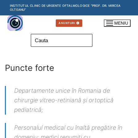
Skip
INSTITUTUL CLINIC DE URGENTE OFTALMOLOGICE “PROF. DR. MIRCEA
OLTEANU”
to
content
MENIU
ANUNTURI
Search
for:
Puncte forte
Departamente unice în Romania de
chirurgie vitreo-retiniană și ortoptică
pediatrică;
Personalul medical cu înaltă pregătire în
domeniu: medici renumiți cu