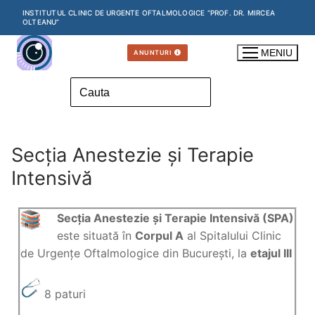
INSTITUTUL CLINIC DE URGENTE OFTALMOLOGICE “PROF. DR. MIRCEA
OLTEANU”
MENIU
ANUNTURI
Secția Anestezie și Terapie
Intensivă
Secția Anestezie și Terapie Intensiv
ă (SPA)
este situată în
Corpul A
al Spitalului Clinic
de Urgențe Oftalmologice din București, la
etajul III
8 paturi